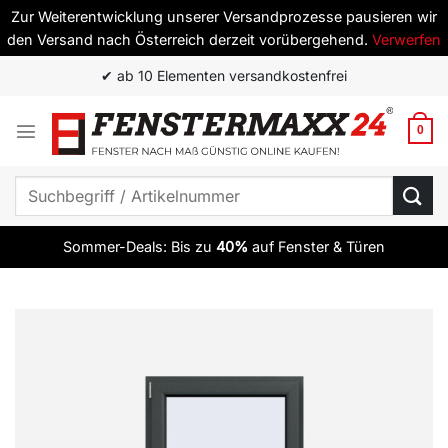
Zur Weiterentwicklung unserer Versandprozesse pausieren wir
den Versand nach Österreich derzeit vorübergehend.
Verwerfen
Zum
✔ ab 10 Elementen versandkostenfrei
Inhalt
springen
0
Suchen
nach:
Sommer-Deals: Bis zu
40%
auf Fenster & Türen