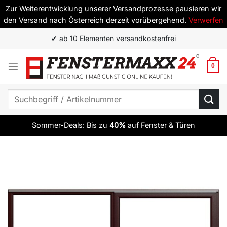
Zur Weiterentwicklung unserer Versandprozesse pausieren wir
den Versand nach Österreich derzeit vorübergehend.
Verwerfen
Zum
✔ ab 10 Elementen versandkostenfrei
Inhalt
springen
0
Suchen
nach:
Sommer-Deals: Bis zu
40%
auf Fenster & Türen