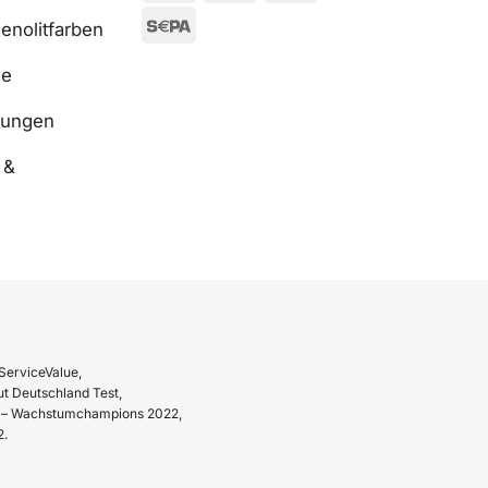
enolitfarben
se
nungen
 &
ServiceValue,
t Deutschland Test,
hr – Wachstumchampions 2022,
2.