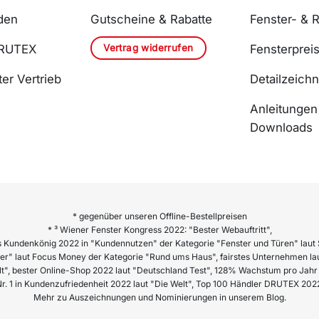
den
Gutscheine & Rabatte
Fenster- & R
Vertrag widerrufen
DRUTEX
Fensterprei
er Vertrieb
Detailzeich
Anleitungen
Downloads
* gegenüber unseren Offline-Bestellpreisen
* ³ Wiener Fenster Kongress 2022: "Bester Webauftritt",
 Kundenkönig 2022 in "Kundennutzen" der Kategorie "Fenster und Türen" laut 
er" laut Focus Money der Kategorie "Rund ums Haus", fairstes Unternehmen lau
lt", bester Online-Shop 2022 laut "Deutschland Test", 128% Wachstum pro Ja
r. 1 in Kundenzufriedenheit 2022 laut "Die Welt", Top 100 Händler DRUTEX 202
Mehr zu Auszeichnungen und Nominierungen in unserem Blog.