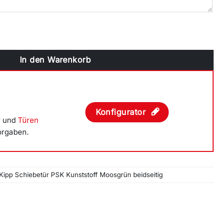
betür PSK Kunststoff Moosgrün beidseitig Menge
In den Warenkorb
Konfigurator
r
und
Türen
orgaben.
 Kipp Schiebetür PSK Kunststoff Moosgrün beidseitig