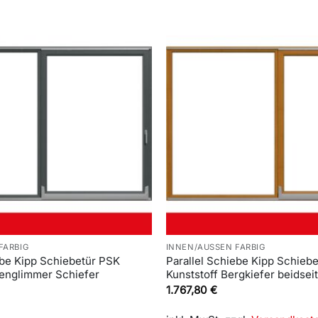
FARBIG
INNEN/AUSSEN FARBIG
ebe Kipp Schiebetür PSK
Parallel Schiebe Kipp Schieb
senglimmer Schiefer
Kunststoff Bergkiefer beidseit
1.767,80
€