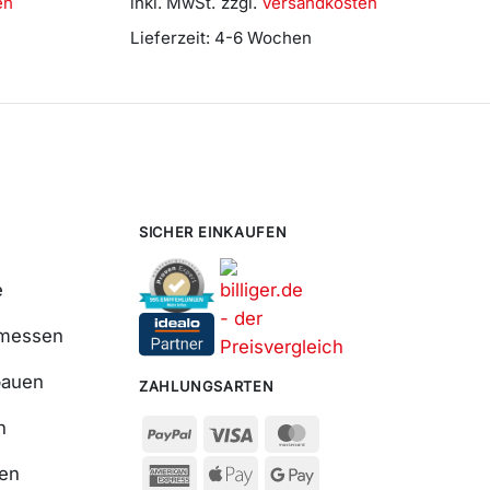
en
inkl. MwSt.
zzgl.
Versandkosten
Lieferzeit:
4-6 Wochen
SICHER EINKAUFEN
e
smessen
bauen
ZAHLUNGSARTEN
n
ßen