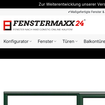
Zur Weiterentwicklung unserer Ver
Zum
✔
Maßgefertigte Fenster &
Inhalt
springen
Konfigurator
Fenster
Türen
Balkontür