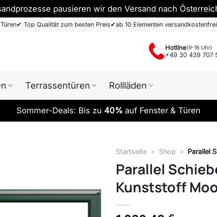
sandprozesse pausieren wir den Versand nach Österreic
 Türen
✔
Top Qualität zum besten Preis
✔
ab 10 Elementen versandkostenfrei
Hotline
(9-16 Uhr)
+49 30 439 707 
en
Terrassentüren
Rollläden
Sommer-Deals: Bis zu
40%
auf Fenster & Türen
Startseite
»
Shop
»
Parallel
Parallel Schie
Kunststoff Moo