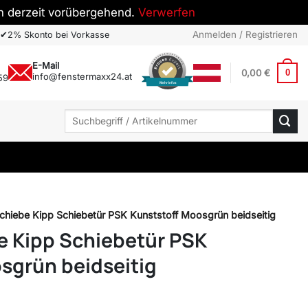
h derzeit vorübergehend.
Verwerfen
Anmelden / Registrieren
✔
2% Skonto bei Vorkasse
E-Mail
0,00
€
0
info@fenstermaxx24.at
59
Mehr Infos
Suchen
nach:
 Schiebe Kipp Schiebetür PSK Kunststoff Moosgrün beidseitig
be Kipp Schiebetür PSK
sgrün beidseitig