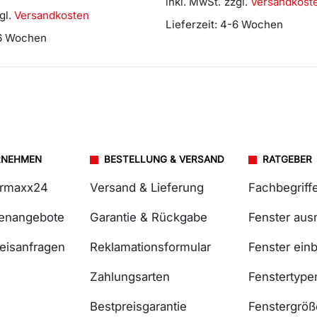
inkl. MwSt.
zzgl.
Versandkost
gl.
Versandkosten
Lieferzeit:
4-6 Wochen
6 Wochen
RNEHMEN
BESTELLUNG & VERSAND
RATGEBER
ermaxx24
Versand & Lieferung
Fachbegriff
lenangebote
Garantie & Rückgabe
Fenster au
reisanfragen
Reklamationsformular
Fenster ein
Zahlungsarten
Fenstertype
Bestpreisgarantie
Fenstergrö