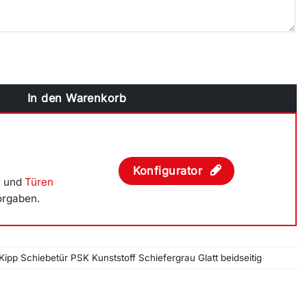
etür PSK Kunststoff Schiefergrau Glatt beidseitig Menge
In den Warenkorb
Konfigurator
r
und
Türen
orgaben.
Kipp Schiebetür PSK Kunststoff Schiefergrau Glatt beidseitig