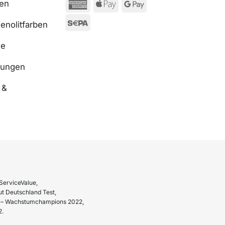
ßen
enolitfarben
se
nungen
 &
ServiceValue,
t Deutschland Test,
hr – Wachstumchampions 2022,
2.