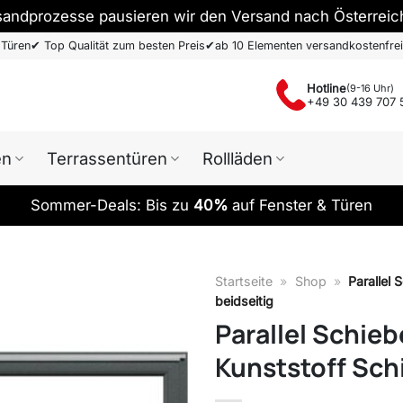
sandprozesse pausieren wir den Versand nach Österreic
 Türen
✔
Top Qualität zum besten Preis
✔
ab 10 Elementen versandkostenfrei
Hotline
(9-16 Uhr)
+49 30 439 707 
en
Terrassentüren
Rollläden
Sommer-Deals: Bis zu
40%
auf Fenster & Türen
Startseite
»
Shop
»
Parallel 
beidseitig
Parallel Schie
Kunststoff Schi