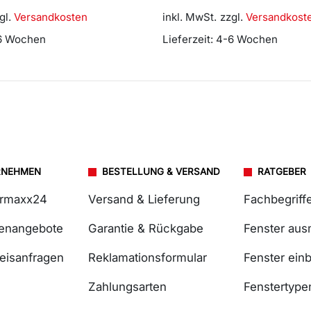
gl.
Versandkosten
inkl. MwSt.
zzgl.
Versandkost
6 Wochen
Lieferzeit:
4-6 Wochen
RNEHMEN
BESTELLUNG & VERSAND
RATGEBER
ermaxx24
Versand & Lieferung
Fachbegriff
lenangebote
Garantie & Rückgabe
Fenster au
reisanfragen
Reklamationsformular
Fenster ein
Zahlungsarten
Fenstertype