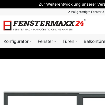
Zur Weiterentwicklung unserer Ver
Zum
✔
Maßgefertigte Fenster &
Inhalt
springen
Konfigurator
Fenster
Türen
Balkontür