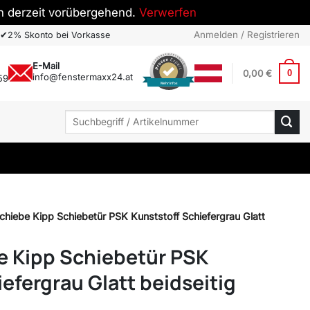
h derzeit vorübergehend.
Verwerfen
Anmelden / Registrieren
✔
2% Skonto bei Vorkasse
E-Mail
0,00
€
0
info@fenstermaxx24.at
59
Mehr Infos
Suchen
nach:
Schiebe Kipp Schiebetür PSK Kunststoff Schiefergrau Glatt
be Kipp Schiebetür PSK
efergrau Glatt beidseitig