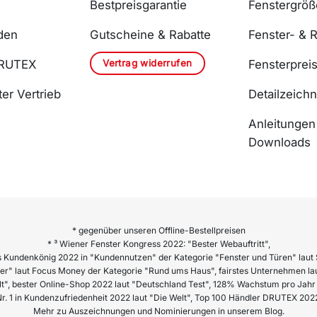
Bestpreisgarantie
Fenstergrö
den
Gutscheine & Rabatte
Fenster- & R
Vertrag widerrufen
DRUTEX
Fensterprei
er Vertrieb
Detailzeich
Anleitungen
Downloads
* gegenüber unseren Offline-Bestellpreisen
* ³ Wiener Fenster Kongress 2022: "Bester Webauftritt",
 Kundenkönig 2022 in "Kundennutzen" der Kategorie "Fenster und Türen" laut 
er" laut Focus Money der Kategorie "Rund ums Haus", fairstes Unternehmen lau
lt", bester Online-Shop 2022 laut "Deutschland Test", 128% Wachstum pro Ja
r. 1 in Kundenzufriedenheit 2022 laut "Die Welt", Top 100 Händler DRUTEX 202
Mehr zu Auszeichnungen und Nominierungen in unserem Blog.