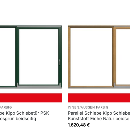
FARBIG
INNEN/AUSSEN FARBIG
ebe Kipp Schiebetür PSK
Parallel Schiebe Kipp Schieb
osgrün beidseitig
Kunststoff Eiche Natur beidsei
1.620,48
€