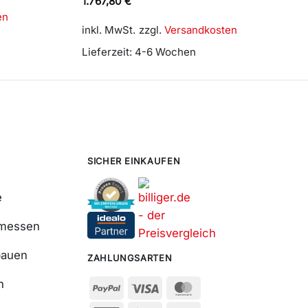
1.767,80
€
en
inkl. MwSt.
zzgl.
Versandkosten
Lieferzeit:
4-6 Wochen
SICHER EINKAUFEN
e
smessen
bauen
ZAHLUNGSARTEN
n