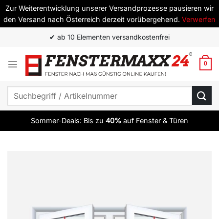
Zur Weiterentwicklung unserer Versandprozesse pausieren wir
den Versand nach Österreich derzeit vorübergehend.
Verwerfen
Zum
✔ ab 10 Elementen versandkostenfrei
Inhalt
springen
0
Suchen
nach:
Sommer-Deals: Bis zu
40%
auf Fenster & Türen