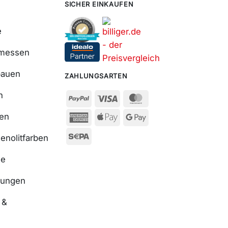
SICHER EINKAUFEN
e
smessen
bauen
ZAHLUNGSARTEN
n
ßen
enolitfarben
se
nungen
 &