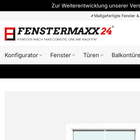
Zur Weiterentwicklung unserer Ver
Zum
✔
Maßgefertigte Fenster &
Inhalt
springen
Konfigurator
Fenster
Türen
Balkontür