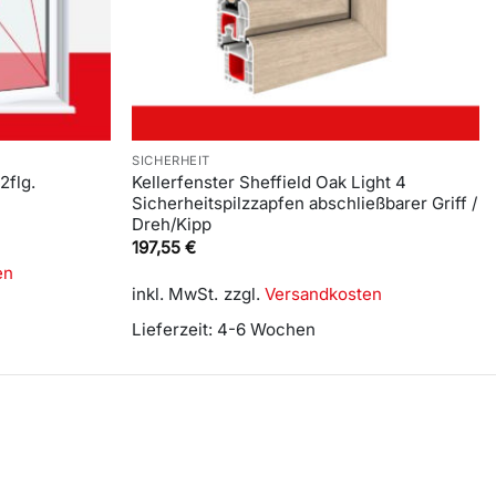
SICHERHEIT
2flg.
Kellerfenster Sheffield Oak Light 4
Sicherheitspilzzapfen abschließbarer Griff /
Dreh/Kipp
197,55
€
en
inkl. MwSt.
zzgl.
Versandkosten
Lieferzeit:
4-6 Wochen