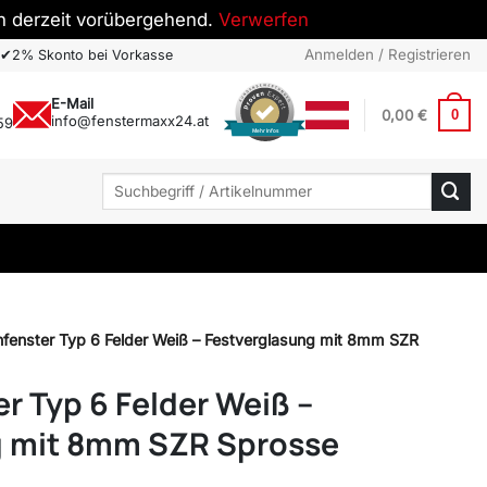
h derzeit vorübergehend.
Verwerfen
Anmelden / Registrieren
✔
2% Skonto bei Vorkasse
E-Mail
0,00
€
0
info@fenstermaxx24.at
59
Mehr Infos
Suchen
nach:
fenster Typ 6 Felder Weiß – Festverglasung mit 8mm SZR
r Typ 6 Felder Weiß –
g mit 8mm SZR Sprosse