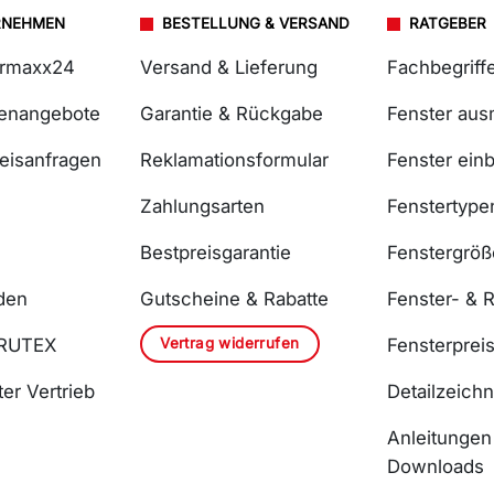
RNEHMEN
BESTELLUNG & VERSAND
RATGEBER
ermaxx24
Versand & Lieferung
Fachbegriff
lenangebote
Garantie & Rückgabe
Fenster au
reisanfragen
Reklamationsformular
Fenster ein
Zahlungsarten
Fenstertype
Bestpreisgarantie
Fenstergrö
den
Gutscheine & Rabatte
Fenster- & R
Vertrag widerrufen
DRUTEX
Fensterprei
er Vertrieb
Detailzeich
Anleitungen
Downloads