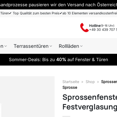
sandprozesse pausieren wir den Versand nach Österreic
 Türen
✔
Top Qualität zum besten Preis
✔
ab 10 Elementen versandkostenfrei
Hotline
(9-16 Uhr)
+49 30 439 707 
en
Terrassentüren
Rollläden
Sommer-Deals: Bis zu
40%
auf Fenster & Türen
Startseite
»
Shop
»
Sprossen
Sprosse
Sprossenfenste
Festverglasun