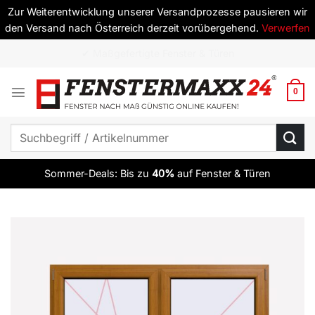
Zur Weiterentwicklung unserer Versandprozesse pausieren wir
den Versand nach Österreich derzeit vorübergehend.
Verwerfen
Zum
✔ ab 10 Elementen versandkostenfrei
Inhalt
springen
0
Suchen
nach:
Sommer-Deals: Bis zu
40%
auf Fenster & Türen