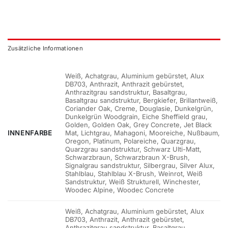
Zusätzliche Informationen
Weiß, Achatgrau, Aluminium gebürstet, Alux
DB703, Anthrazit, Anthrazit gebürstet,
Anthrazitgrau sandstruktur, Basaltgrau,
Basaltgrau sandstruktur, Bergkiefer, Brillantweiß,
Coriander Oak, Creme, Douglasie, Dunkelgrün,
Dunkelgrün Woodgrain, Eiche Sheffield grau,
Golden, Golden Oak, Grey Concrete, Jet Black
INNENFARBE
Mat, Lichtgrau, Mahagoni, Mooreiche, Nußbaum,
Oregon, Platinum, Polareiche, Quarzgrau,
Quarzgrau sandstruktur, Schwarz Ulti-Matt,
Schwarzbraun, Schwarzbraun X-Brush,
Signalgrau sandstruktur, Silbergrau, Silver Alux,
Stahlblau, Stahlblau X-Brush, Weinrot, Weiß
Sandstruktur, Weiß Strukturell, Winchester,
Woodec Alpine, Woodec Concrete
Weiß, Achatgrau, Aluminium gebürstet, Alux
DB703, Anthrazit, Anthrazit gebürstet,
Anthrazitgrau sandstruktur, Basaltgrau,