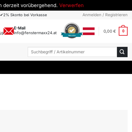
h derzeit vorübergehend.
Verwerfen
Anmelden / Registrieren
✔
2% Skonto bei Vorkasse
E-Mail
0,00
€
0
info@fenstermaxx24.at
59
Mehr Infos
Suchen
nach: