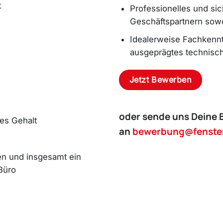
t
Professionelles und si
Geschäftspartnern sowo
Idealerweise Fachkennt
ausgeprägtes technisc
Jetzt Bewerben
oder sende uns Deine 
tes Gehalt
an
bewerbung@fenste
gen und insgesamt ein
 Büro