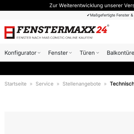
Zur Weiterentwicklung unserer Ver
Zum
✔
Maßgefertigte Fenster &
Inhalt
springen
Konfigurator
Fenster
Türen
Balkontür
Startseite
»
Service
»
Stellenangebote
»
Technisch 