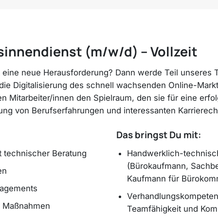
sinnendienst (m/w/d) – Vollzeit
st eine neue Herausforderung? Dann werde Teil unseres
Digitalisierung des schnell wachsenden Online-Marktes 
den Mitarbeiter/innen den Spielraum, den sie für eine erf
rbung von Berufserfahrungen und interessanten Karrie
Das bringst Du mit:
t technischer Beratung
Handwerklich-technisc
(Bürokaufmann, Sachbe
en
Kaufmann für Bürokomm
nagements
Verhandlungskompetenz,
en Maßnahmen
Teamfähigkeit und Kom