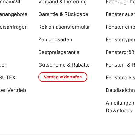
ermaxx24
Versand & Lieferung
Fachbegriff
lenangebote
Garantie & Rückgabe
Fenster au
reisanfragen
Reklamationsformular
Fenster ein
Zahlungsarten
Fenstertype
Bestpreisgarantie
Fenstergrö
den
Gutscheine & Rabatte
Fenster- & R
Vertrag widerrufen
DRUTEX
Fensterprei
er Vertrieb
Detailzeich
Anleitungen
Downloads