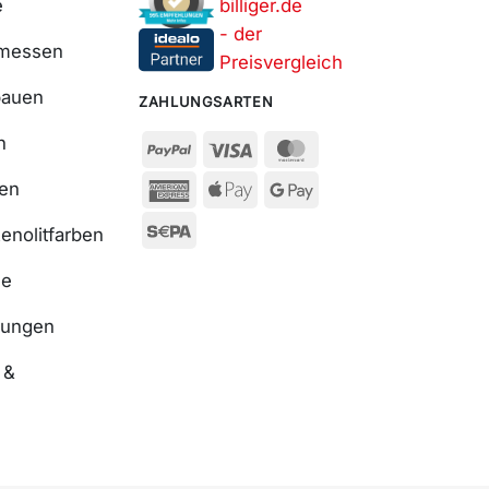
e
smessen
bauen
ZAHLUNGSARTEN
n
ßen
enolitfarben
se
nungen
 &