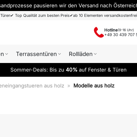
sandprozesse pausieren wir den Versand nach Österreic
 Türen
✔
Top Qualität zum besten Preis
✔
ab 10 Elementen versandkostenfrei
Hotline
(9-16 Uhr)
+49 30 439 707 
en
Terrassentüren
Rollläden
Sommer-Deals: Bis zu
40%
auf Fenster & Türen
neingangstueren aus holz
»
Modelle aus holz