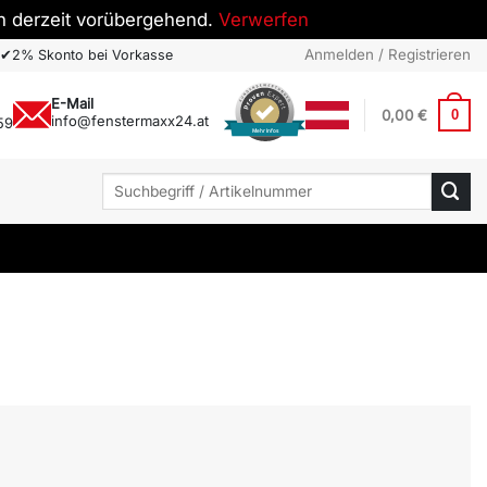
h derzeit vorübergehend.
Verwerfen
Anmelden / Registrieren
✔
2% Skonto bei Vorkasse
E-Mail
0,00
€
0
info@fenstermaxx24.at
59
Mehr Infos
Suchen
nach: