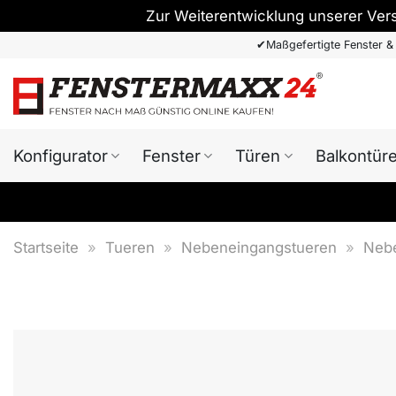
Zur Weiterentwicklung unserer Ver
Zum
✔
Maßgefertigte Fenster &
Inhalt
springen
Konfigurator
Fenster
Türen
Balkontür
Startseite
»
Tueren
»
Nebeneingangstueren
»
Nebe