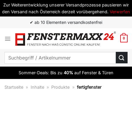
Zur Weiterentwicklung unserer Versandprozesse pausieren wir
den Versand nach Österreich derzeit vorübergehend.
Verwerfen
Zum
✔ Top Qualität zum besten Preis
Inhalt
springen
0
Suchen
nach:
Sommer-Deals: Bis zu
40%
auf Fenster & Türen
Startseite
»
Inhalte
»
Produkte
»
fertigfenster