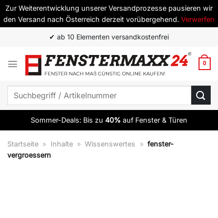
Zur Weiterentwicklung unserer Versandprozesse pausieren wir
den Versand nach Österreich derzeit vorübergehend.
Verwerfen
Zum
✔ ab 10 Elementen versandkostenfrei
Inhalt
springen
0
Suchen
nach:
Sommer-Deals: Bis zu
40%
auf Fenster & Türen
Startseite
»
Inhalte
»
Wissenswertes
»
fenster-
vergroessern