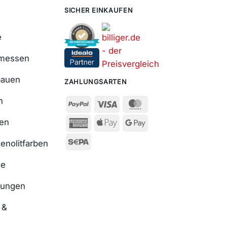
SICHER EINKAUFEN
e
smessen
bauen
ZAHLUNGSARTEN
n
ßen
enolitfarben
se
nungen
 &