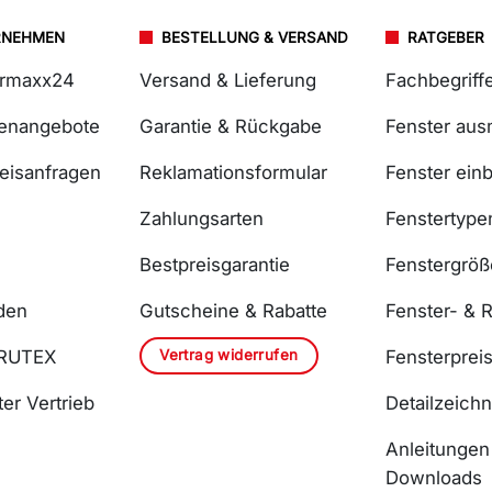
RNEHMEN
BESTELLUNG & VERSAND
RATGEBER
ermaxx24
Versand & Lieferung
Fachbegriff
lenangebote
Garantie & Rückgabe
Fenster au
reisanfragen
Reklamationsformular
Fenster ein
Zahlungsarten
Fenstertype
Bestpreisgarantie
Fenstergrö
den
Gutscheine & Rabatte
Fenster- & R
Vertrag widerrufen
DRUTEX
Fensterprei
er Vertrieb
Detailzeich
Anleitungen
Downloads