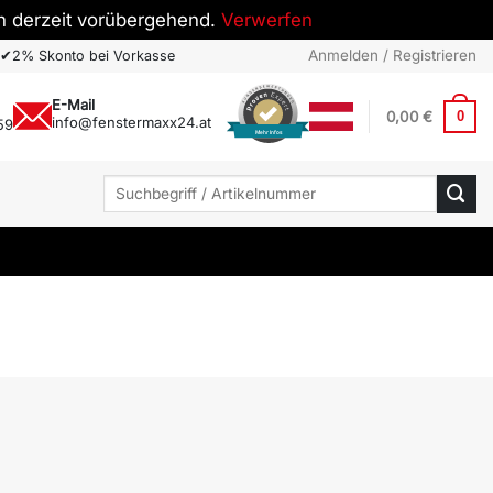
h derzeit vorübergehend.
Verwerfen
Anmelden / Registrieren
✔
2% Skonto bei Vorkasse
E-Mail
0,00
€
0
info@fenstermaxx24.at
59
Mehr Infos
Suchen
nach: