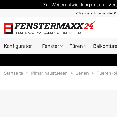
Zur Weiterentwicklung unserer Ver
Zum
✔
Maßgefertigte Fenster &
Inhalt
springen
Konfigurator
Fenster
Türen
Balkontür
Startseite
»
Pirnar haustueren
»
Serien
»
Tueren-pi