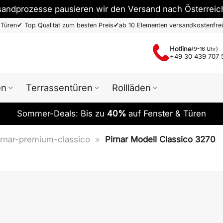
sandprozesse pausieren wir den Versand nach Österreic
 Türen
✔
Top Qualität zum besten Preis
✔
ab 10 Elementen versandkostenfrei
Hotline
(9-16 Uhr)
+49 30 439 707 
en
Terrassentüren
Rollläden
Sommer-Deals: Bis zu
40%
auf Fenster & Türen
rnar-premium-classico
»
Pirnar Modell Classico 3270