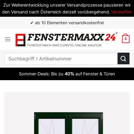
Zur Weiterentwicklung unserer Versandprozesse pausieren wir
den Versand nach Österreich derzeit vorübergehend.
Verwerfen
Zum
✔ ab 10 Elementen versandkostenfrei
Inhalt
springen
0
Suchen
nach:
Sommer-Deals: Bis zu
40%
auf Fenster & Türen