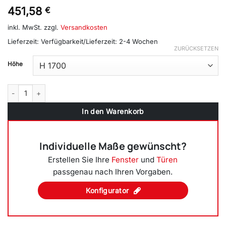
451,58
€
inkl. MwSt.
zzgl.
Versandkosten
Lieferzeit:
Verfügbarkeit/Lieferzeit: 2-4 Wochen
ZURÜCKSETZEN
Höhe
Balkontür zweiflügelig, Dreh Links / Dreh Kipp Rechts (DL/DKR), Br
In den Warenkorb
Individuelle Maße gewünscht?
Erstellen Sie Ihre
Fenster
und
Türen
passgenau nach Ihren Vorgaben.
Konfigurator