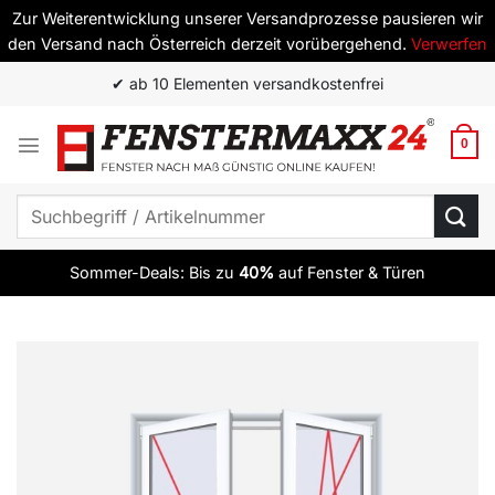
Zur Weiterentwicklung unserer Versandprozesse pausieren wir
den Versand nach Österreich derzeit vorübergehend.
Verwerfen
Zum
✔ ab 10 Elementen versandkostenfrei
Inhalt
springen
0
Suchen
nach:
Sommer-Deals: Bis zu
40%
auf Fenster & Türen