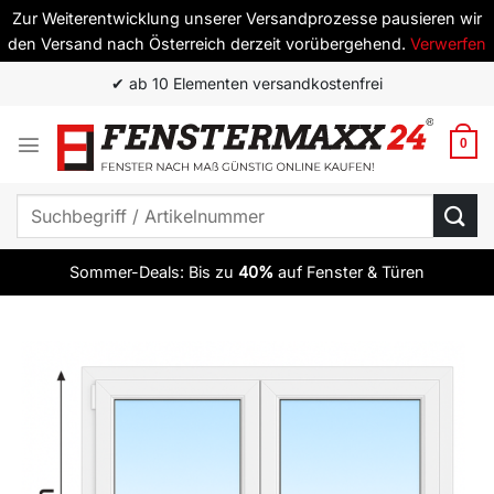
Zur Weiterentwicklung unserer Versandprozesse pausieren wir
den Versand nach Österreich derzeit vorübergehend.
Verwerfen
Zum
✔ ab 10 Elementen versandkostenfrei
Inhalt
springen
0
Suchen
nach:
Sommer-Deals: Bis zu
40%
auf Fenster & Türen