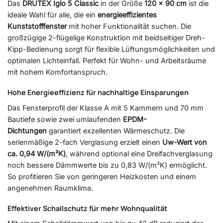
Das
DRUTEX Iglo 5 Classic
in der Größe
12
0 x 90 cm
ist die
ideale Wahl für alle, die ein
energieeffizientes
Kunststofffenster
mit hoher Funktionalität suchen. Die
großzügige 2-flügelige Konstruktion mit beidseitiger Dreh-
Kipp-Bedienung sorgt für flexible Lüftungsmöglichkeiten und
optimalen Lichteinfall. Perfekt für Wohn- und Arbeitsräume
mit hohem Komfortanspruch.
Hohe Energieeffizienz für nachhaltige Einsparungen
Das Fensterprofil der Klasse A mit 5 Kammern und 70 mm
Bautiefe sowie zwei umlaufenden
EPDM-
Dichtungen
garantiert exzellenten Wärmeschutz. Die
serienmäßige 2-fach Verglasung erzielt einen
Uw-Wert von
ca. 0,94 W/(m²K)
, während optional eine Dreifachverglasung
noch bessere Dämmwerte bis zu 0,83 W/(m²K) ermöglicht.
So profitieren Sie von geringeren Heizkosten und einem
angenehmen Raumklima.
Effektiver Schallschutz für mehr Wohnqualität