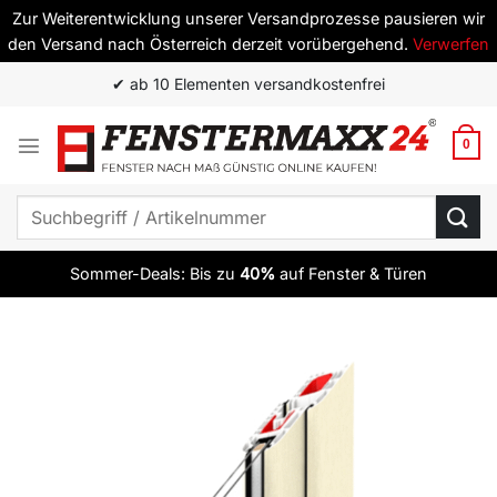
Zur Weiterentwicklung unserer Versandprozesse pausieren wir
den Versand nach Österreich derzeit vorübergehend.
Verwerfen
Zum
✔ ab 10 Elementen versandkostenfrei
Inhalt
springen
0
Suchen
nach:
Sommer-Deals: Bis zu
40%
auf Fenster & Türen