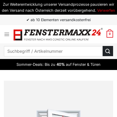
Zur Weiterentwicklung unserer Versandprozesse pausieren wir
den Versand nach Österreich derzeit vorübergehend.
Verwerfen
Zum
✔ ab 10 Elementen versandkostenfrei
Inhalt
springen
0
Suchen
nach:
Sommer-Deals: Bis zu
40%
auf Fenster & Türen