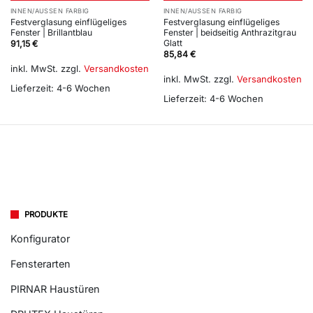
INNEN/AUSSEN FARBIG
INNEN/AUSSEN FARBIG
Festverglasung einflügeliges
Festverglasung einflügeliges
Fenster | Brillantblau
Fenster | beidseitig Anthrazitgrau
Glatt
91,15
€
85,84
€
inkl. MwSt.
zzgl.
Versandkosten
inkl. MwSt.
zzgl.
Versandkosten
Lieferzeit:
4-6 Wochen
Lieferzeit:
4-6 Wochen
PRODUKTE
Konfigurator
Fensterarten
PIRNAR Haustüren