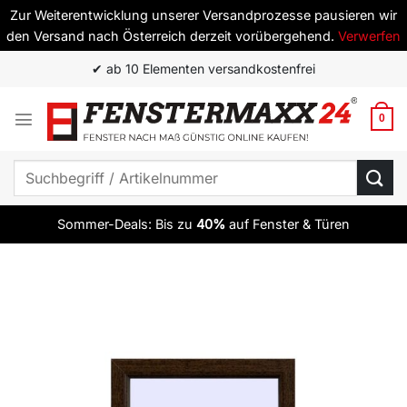
Zur Weiterentwicklung unserer Versandprozesse pausieren wir
den Versand nach Österreich derzeit vorübergehend.
Verwerfen
Zum
✔ ab 10 Elementen versandkostenfrei
Inhalt
springen
0
Suchen
nach:
Sommer-Deals: Bis zu
40%
auf Fenster & Türen