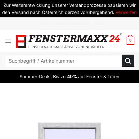
Zur Weiterentwicklung unserer Versandprozesse pausieren wir
den Versand nach Österreich derzeit vorübergehend.
Verwerfen
Zum
✔ ab 10 Elementen versandkostenfrei
Inhalt
springen
0
Suchen
nach:
Sommer-Deals: Bis zu
40%
auf Fenster & Türen