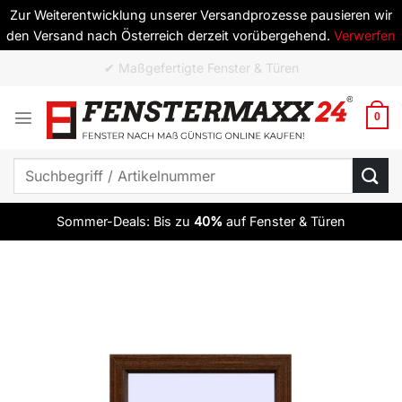
Zur Weiterentwicklung unserer Versandprozesse pausieren wir
den Versand nach Österreich derzeit vorübergehend.
Verwerfen
Zum
✔ ab 10 Elementen versandkostenfrei
Inhalt
springen
0
Suchen
nach:
Sommer-Deals: Bis zu
40%
auf Fenster & Türen