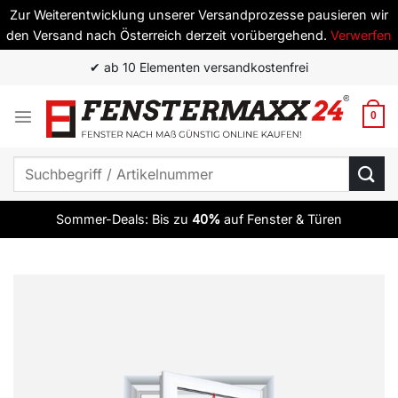
Zur Weiterentwicklung unserer Versandprozesse pausieren wir
den Versand nach Österreich derzeit vorübergehend.
Verwerfen
Zum
✔ ab 10 Elementen versandkostenfrei
Inhalt
springen
0
Suchen
nach:
Sommer-Deals: Bis zu
40%
auf Fenster & Türen