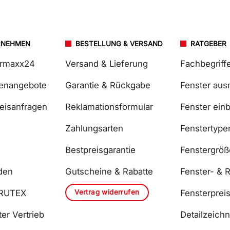
RNEHMEN
BESTELLUNG & VERSAND
RATGEBER
ermaxx24
Versand & Lieferung
Fachbegriff
lenangebote
Garantie & Rückgabe
Fenster au
reisanfragen
Reklamationsformular
Fenster ein
Zahlungsarten
Fenstertype
Bestpreisgarantie
Fenstergrö
den
Gutscheine & Rabatte
Fenster- & R
Vertrag widerrufen
DRUTEX
Fensterprei
er Vertrieb
Detailzeich