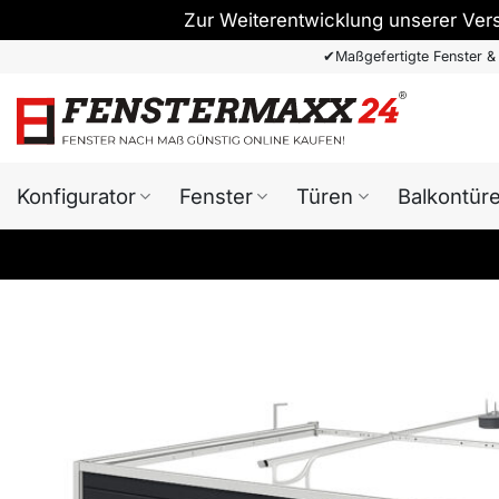
Zur Weiterentwicklung unserer Ver
Zum
✔
Maßgefertigte Fenster &
Inhalt
springen
Konfigurator
Fenster
Türen
Balkontür