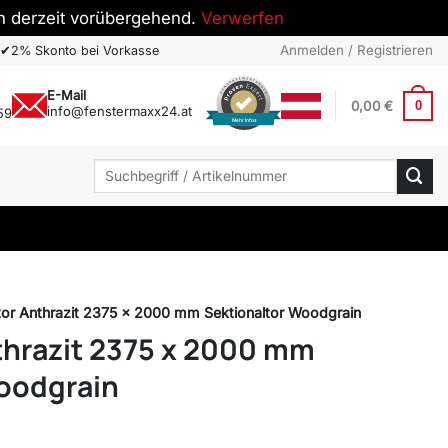
h derzeit vorübergehend.
Verwerfen
Anmelden / Registrieren
✔
2% Skonto bei Vorkasse
E-Mail
0,00
€
0
info@fenstermaxx24.at
59
Mehr Infos
Suchen
nach:
or Anthrazit 2375 x 2000 mm Sektionaltor Woodgrain
thrazit 2375 x 2000 mm
oodgrain