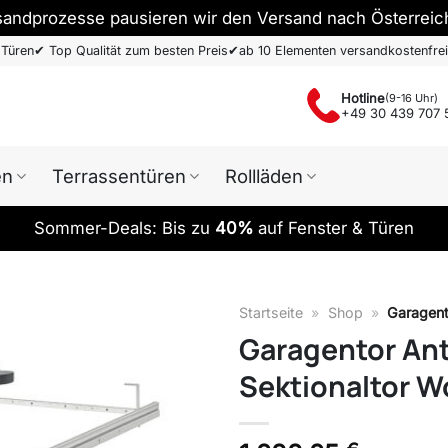
sandprozesse pausieren wir den Versand nach Österreic
 Türen
✔
Top Qualität zum besten Preis
✔
ab 10 Elementen versandkostenfrei
Hotline
(9-16 Uhr)
+49 30 439 707 
en
Terrassentüren
Rollläden
Sommer-Deals: Bis zu
40%
auf Fenster & Türen
Startseite
»
Shop
»
Garagent
Garagentor An
Sektionaltor W