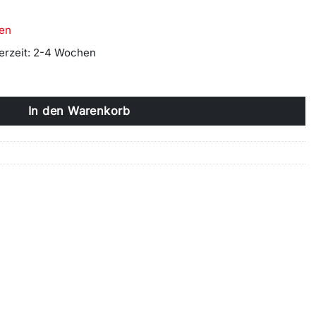
en
ferzeit: 2-4 Wochen
x 2000 mm Sektionaltor Woodgrain Menge
In den Warenkorb