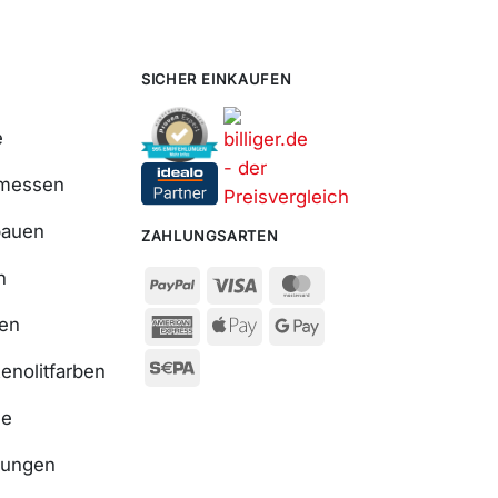
SICHER EINKAUFEN
e
smessen
bauen
ZAHLUNGSARTEN
n
ßen
enolitfarben
se
nungen