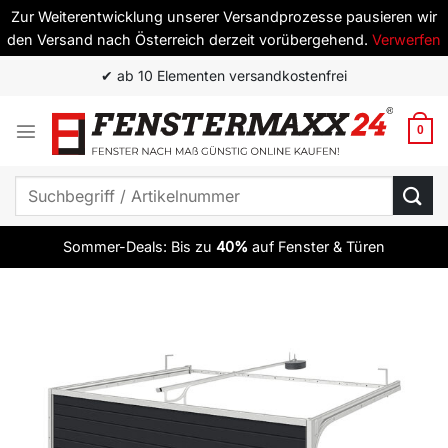
Zur Weiterentwicklung unserer Versandprozesse pausieren wir
den Versand nach Österreich derzeit vorübergehend.
Verwerfen
Zum
✔ ab 10 Elementen versandkostenfrei
Inhalt
springen
0
Suchen
nach:
Sommer-Deals: Bis zu
40%
auf Fenster & Türen