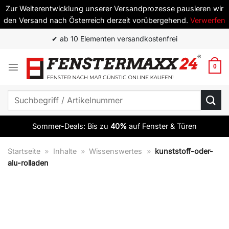
Zur Weiterentwicklung unserer Versandprozesse pausieren wir
den Versand nach Österreich derzeit vorübergehend.
Verwerfen
Zum
✔ Top Qualität zum besten Preis
Inhalt
springen
0
Suchen
nach:
Sommer-Deals: Bis zu
40%
auf Fenster & Türen
Startseite
»
Inhalte
»
Wissenswertes
»
kunststoff-oder-
alu-rolladen